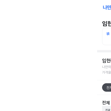
임
임현
나만의
가격을
전
전체
진료