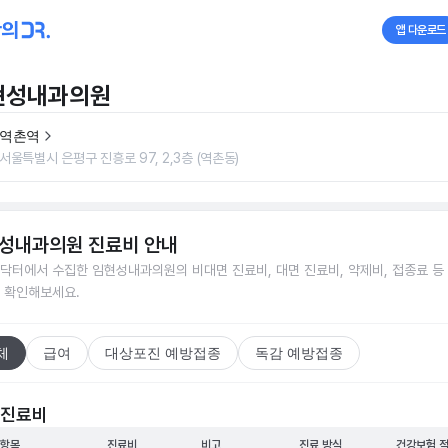
앱 다운로드
현성내과의원
역촌역
서울특별시 은평구 진흥로 97, 2,3층 (역촌동)
성내과의원
진료비 안내
닥터에서 수집한
임현성내과의원
의 비대면 진료비, 대면 진료비, 약제비, 접종료 등
 확인해보세요.
체
급여
대상포진 예방접종
독감 예방접종
 진료비
 항목
진료비
비고
진료 방식
건강보험 