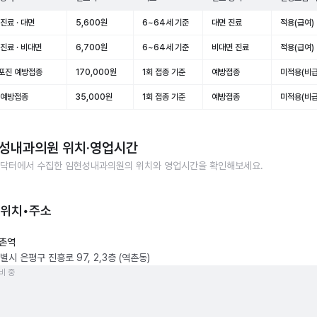
진료 · 대면
5,600원
6~64세 기준
대면 진료
적용(급여)
진료 · 비대면
6,700원
6~64세 기준
비대면 진료
적용(급여)
포진 예방접종
170,000원
1회 접종 기준
예방접종
미적용(비급
 예방접종
35,000원
1회 접종 기준
예방접종
미적용(비급
성내과의원
위치·영업시간
닥터에서 수집한
임현성내과의원
의 위치와 영업시간을 확인해보세요.
 위치•주소
촌역
시 은평구 진흥로 97, 2,3층 (역촌동)
비 중