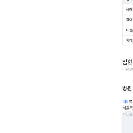
급여 
급여 
대상
독감
임현
나만의
병원
역
서울특별
지도 준