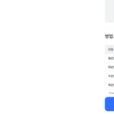
영업
요일
월요
화요
수요
목요
금요
토요
일요