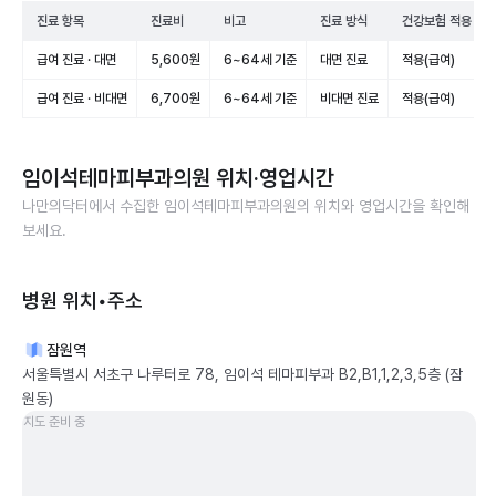
진료 항목
진료비
비고
진료 방식
건강보험 적용
급여 진료 · 대면
5,600원
6~64세 기준
대면 진료
적용(급여)
급여 진료 · 비대면
6,700원
6~64세 기준
비대면 진료
적용(급여)
임이석테마피부과의원
위치·영업시간
나만의닥터에서 수집한
임이석테마피부과의원
의 위치와 영업시간을 확인해
보세요.
병원 위치•주소
잠원역
서울특별시 서초구 나루터로 78, 임이석 테마피부과 B2,B1,1,2,3,5층 (잠
원동)
지도 준비 중