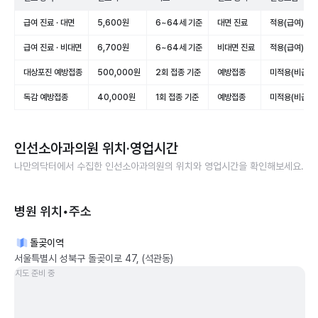
급여 진료 · 대면
5,600원
6~64세 기준
대면 진료
적용(급여)
급여 진료 · 비대면
6,700원
6~64세 기준
비대면 진료
적용(급여)
대상포진 예방접종
500,000원
2회 접종 기준
예방접종
미적용(비급여)
독감 예방접종
40,000원
1회 접종 기준
예방접종
미적용(비급여)
인선소아과의원
위치·영업시간
나만의닥터에서 수집한
인선소아과의원
의 위치와 영업시간을 확인해보세요.
병원 위치•주소
돌곶이역
서울특별시 성북구 돌곶이로 47, (석관동)
지도 준비 중