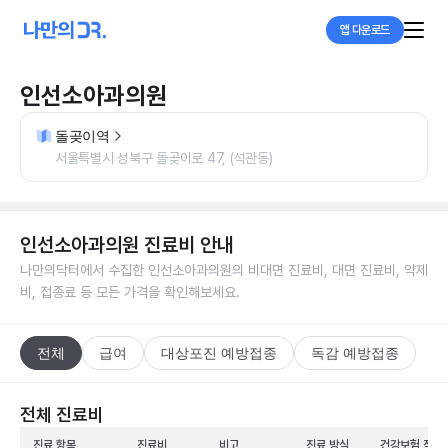
앱 다운로드
인선소아과의원
돌곶이역
서울특별시 성북구 돌곶이로 47, (석관동)
인선소아과의원
진료비 안내
나만의닥터에서 수집한
인선소아과의원
의 비대면 진료비, 대면 진료비, 약제
비, 접종료 등 모든 가격을 확인해보세요.
전체
급여
대상포진 예방접종
독감 예방접종
전체 진료비
진료 항목
진료비
비고
진료 방식
건강보험 적용