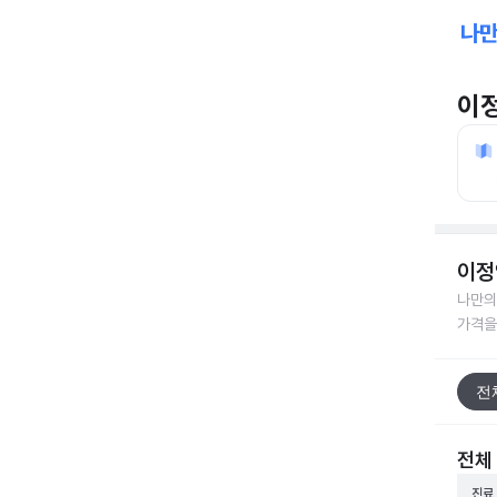
이
이정
나만의
가격을
전
전체
진료