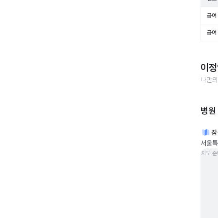
급여 
급여 
이정
나만의
병원
잠
서울특
지도 준