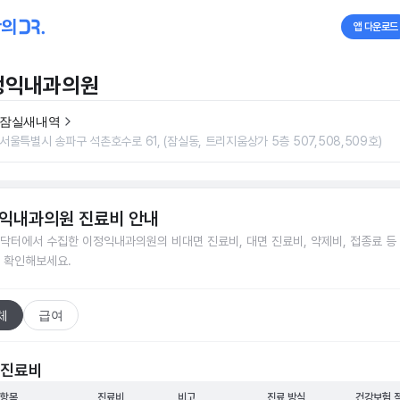
앱 다운로드
정익내과의원
잠실새내역
서울특별시 송파구 석촌호수로 61, (잠실동, 트리지움상가 5층 507,508,509호)
익내과의원
진료비 안내
닥터에서 수집한
이정익내과의원
의 비대면 진료비, 대면 진료비, 약제비, 접종료 등
 확인해보세요.
체
급여
 진료비
 항목
진료비
비고
진료 방식
건강보험 