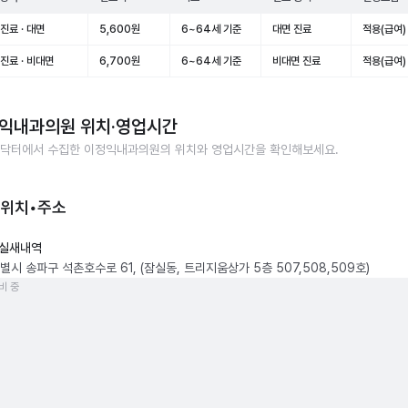
진료 · 대면
5,600원
6~64세 기준
대면 진료
적용(급여)
진료 · 비대면
6,700원
6~64세 기준
비대면 진료
적용(급여)
익내과의원
위치·영업시간
닥터에서 수집한
이정익내과의원
의 위치와 영업시간을 확인해보세요.
 위치•주소
실새내역
별시 송파구 석촌호수로 61, (잠실동, 트리지움상가 5층 507,508,509호)
비 중