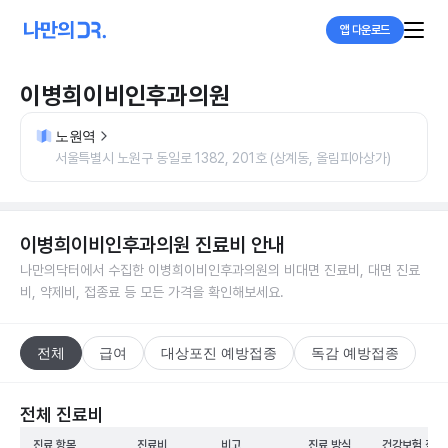
앱 다운로드
이병희이비인후과의원
노원역
서울특별시 노원구 동일로 1382, 201호 (상계동, 올림피아상가)
이병희이비인후과의원
진료비 안내
나만의닥터에서 수집한
이병희이비인후과의원
의 비대면 진료비, 대면 진료
비, 약제비, 접종료 등 모든 가격을 확인해보세요.
전체
급여
대상포진 예방접종
독감 예방접종
전체 진료비
진료 항목
진료비
비고
진료 방식
건강보험 적용