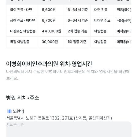
급여 진료 · 대면
5,600원
6~64세 기준
대면 진료
적용(급여)
급여 진료 · 비대면
6,700원
6~64세 기준
비대면 진료
적용(급여)
대상포진 예방접종
440,000원
2회 접종 기준
예방접종
미적용(비급여
독감 예방접종
30,000원
1회 접종 기준
예방접종
미적용(비급여
이병희이비인후과의원
위치·영업시간
나만의닥터에서 수집한
이병희이비인후과의원
의 위치와 영업시간을 확인해
보세요.
병원 위치•주소
노원역
서울특별시 노원구 동일로 1382, 201호 (상계동, 올림피아상가)
지도 준비 중