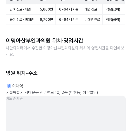
급여 진료 · 대면
5,600원
6~64세 기준
대면 진료
적용(급여)
급여 진료 · 비대면
6,700원
6~64세 기준
비대면 진료
적용(급여)
이명아산부인과의원
위치·영업시간
나만의닥터에서 수집한
이명아산부인과의원
의 위치와 영업시간을 확인해보
세요.
병원 위치•주소
이대역
서울특별시 서대문구 신촌역로 10, 2층 (대현동, 혜우빌딩)
지도 준비 중