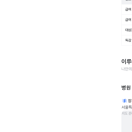
급여 
급여 
대상
독감
이루
나만의
병원
장
서울특
지도 준