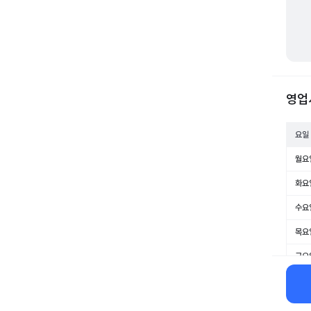
영업
요일
월요
화요
수요
목요
금요
토요
일요