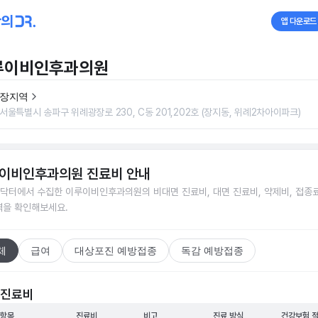
앱 다운로드
루이비인후과의원
장지역
서울특별시 송파구 위례광장로 230, C동 201,202호 (장지동, 위례2차아이파크)
이비인후과의원
진료비 안내
닥터에서 수집한
이루이비인후과의원
의 비대면 진료비, 대면 진료비, 약제비, 접종료
격을 확인해보세요.
체
급여
대상포진 예방접종
독감 예방접종
 진료비
 항목
진료비
비고
진료 방식
건강보험 