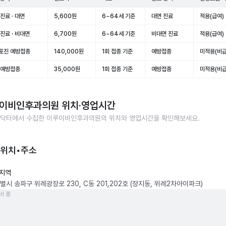
진료 · 대면
5,600원
6~64세 기준
대면 진료
적용(급여)
진료 · 비대면
6,700원
6~64세 기준
비대면 진료
적용(급여)
포진 예방접종
140,000원
1회 접종 기준
예방접종
미적용(비급
 예방접종
35,000원
1회 접종 기준
예방접종
미적용(비급
이비인후과의원
위치·영업시간
닥터에서 수집한
이루이비인후과의원
의 위치와 영업시간을 확인해보세요.
 위치•주소
지역
별시 송파구 위례광장로 230, C동 201,202호 (장지동, 위례2차아이파크)
비 중