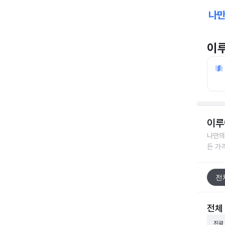
이
이루
나만의
든 가
전
전체
진료