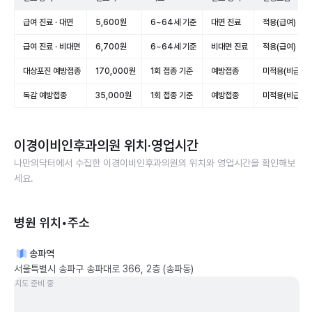
급여 진료 · 대면
5,600원
6~64세 기준
대면 진료
적용(급여)
급여 진료 · 비대면
6,700원
6~64세 기준
비대면 진료
적용(급여)
대상포진 예방접종
170,000원
1회 접종 기준
예방접종
미적용(비급여)
독감 예방접종
35,000원
1회 접종 기준
예방접종
미적용(비급여)
이경이비인후과의원
위치·영업시간
나만의닥터에서 수집한
이경이비인후과의원
의 위치와 영업시간을 확인해보
세요.
병원 위치•주소
송파역
서울특별시 송파구 송파대로 366, 2층 (송파동)
지도 준비 중