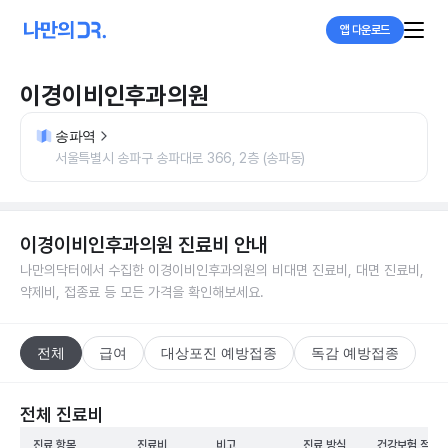
앱 다운로드
이경이비인후과의원
송파역
서울특별시 송파구 송파대로 366, 2층 (송파동)
이경이비인후과의원
진료비 안내
나만의닥터에서 수집한
이경이비인후과의원
의 비대면 진료비, 대면 진료비,
약제비, 접종료 등 모든 가격을 확인해보세요.
전체
급여
대상포진 예방접종
독감 예방접종
전체 진료비
진료 항목
진료비
비고
진료 방식
건강보험 적용