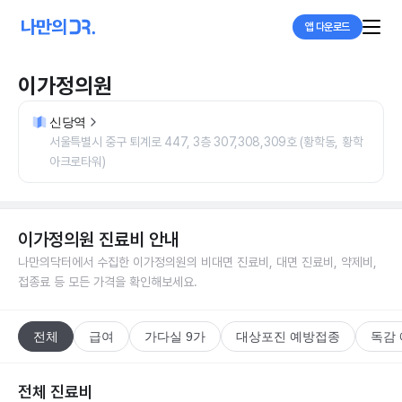
앱 다운로드
이가정의원
신당역
서울특별시 중구 퇴계로 447, 3층 307,308,309호 (황학동, 황학
아크로타워)
이가정의원
진료비 안내
나만의닥터에서 수집한
이가정의원
의 비대면 진료비, 대면 진료비, 약제비,
접종료 등 모든 가격을 확인해보세요.
전체
급여
가다실 9가
대상포진 예방접종
독감
전체 진료비