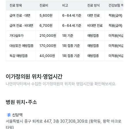
진료 항목
진료비
비고
진료 방식
건강보험 적용
급여 진료 · 대면
5,600원
6~64세 기준
대면 진료
적용(급여)
급여 진료 · 비대면
6,700원
6~64세 기준
비대면 진료
적용(급여)
가다실9가
210,000원
1회 기준
예방접종
미적용(비급여)
대상포진 예방접종
170,000원
1회 접종 기준
예방접종
미적용(비급여)
독감 예방접종
40,000원
1회 접종 기준
예방접종
미적용(비급여)
이가정의원
위치·영업시간
나만의닥터에서 수집한
이가정의원
의 위치와 영업시간을 확인해보세요.
병원 위치•주소
신당역
서울특별시 중구 퇴계로 447, 3층 307,308,309호 (황학동, 황학 아크로
타워)