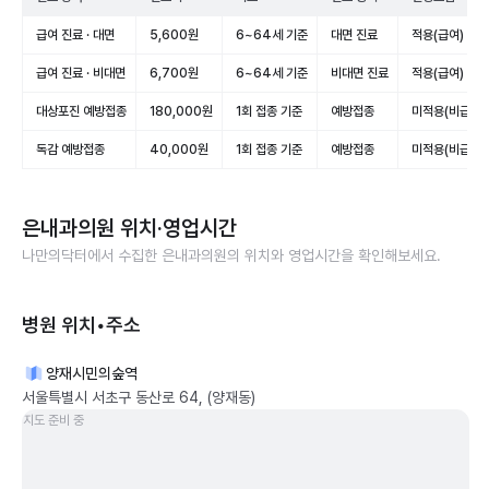
급여 진료 · 대면
5,600원
6~64세 기준
대면 진료
적용(급여)
급여 진료 · 비대면
6,700원
6~64세 기준
비대면 진료
적용(급여)
대상포진 예방접종
180,000원
1회 접종 기준
예방접종
미적용(비급여)
독감 예방접종
40,000원
1회 접종 기준
예방접종
미적용(비급여)
은내과의원
위치·영업시간
나만의닥터에서 수집한
은내과의원
의 위치와 영업시간을 확인해보세요.
병원 위치•주소
양재시민의숲역
서울특별시 서초구 동산로 64, (양재동)
지도 준비 중