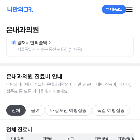
앱 다운로드
은내과의원
양재시민의숲역
서울특별시 서초구 동산로 64, (양재동)
은내과의원
진료비 안내
나만의닥터에서 수집한
은내과의원
의 비대면 진료비, 대면 진료비, 약제비,
접종료 등 모든 가격을 확인해보세요.
전체
급여
대상포진 예방접종
독감 예방접종
전체 진료비
진료 항목
진료비
비고
진료 방식
건강보험 적용