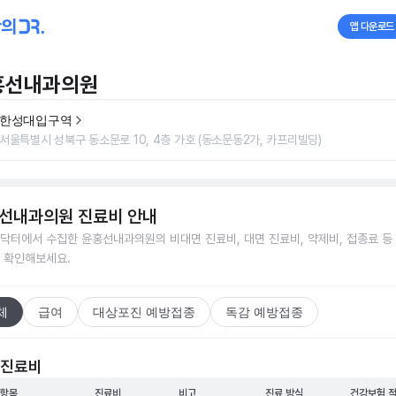
앱 다운로드
홍선내과의원
한성대입구역
서울특별시 성북구 동소문로 10, 4층 가호 (동소문동2가, 카프리빌딩)
선내과의원
진료비 안내
닥터에서 수집한
윤홍선내과의원
의 비대면 진료비, 대면 진료비, 약제비, 접종료 등
 확인해보세요.
체
급여
대상포진 예방접종
독감 예방접종
 진료비
 항목
진료비
비고
진료 방식
건강보험 