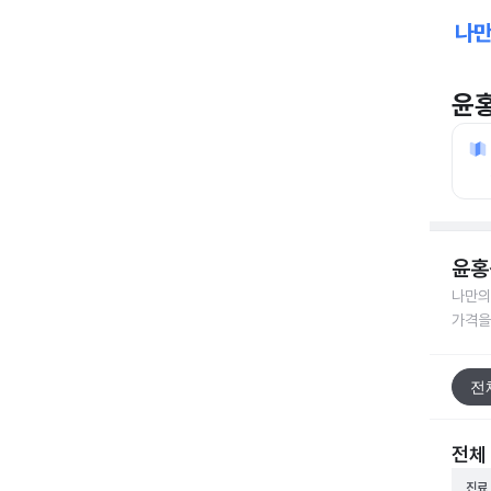
윤
윤홍
나만의
가격을
전
전체
진료