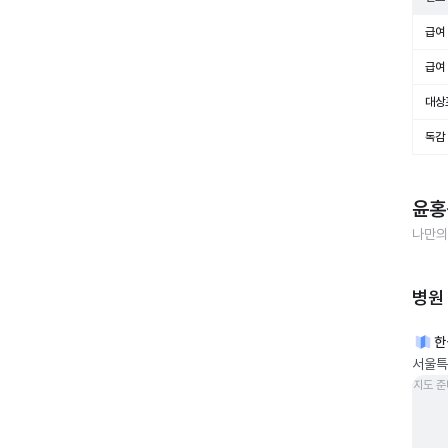
급여 
급여 
대상
독감
윤홍
나만의
병원
한
서울특
지도 준