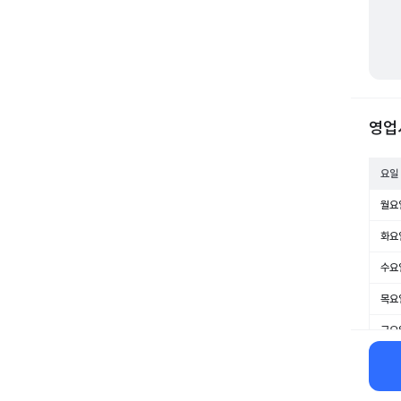
영업
요일
월요
화요
수요
목요
금요
토요
일요