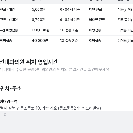
진료 · 대면
5,600원
6~64세 기준
대면 진료
적용(급여)
진료 · 비대면
6,700원
6~64세 기준
비대면 진료
적용(급여)
포진 예방접종
140,000원
1회 접종 기준
예방접종
미적용(비급
 예방접종
40,000원
1회 접종 기준
예방접종
미적용(비급
선내과의원
위치·영업시간
닥터에서 수집한
윤홍선내과의원
의 위치와 영업시간을 확인해보세요.
 위치•주소
성대입구역
별시 성북구 동소문로 10, 4층 가호 (동소문동2가, 카프리빌딩)
비 중