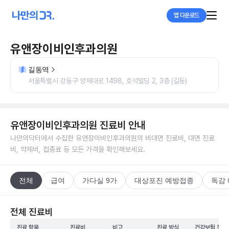
앱 다운로드
유앤장이비인후과의원
길동역
서울특별시 강동구 양재대로 1498, 호석빌딩 2, 3층 (길동)
유앤장이비인후과의원
진료비 안내
나만의닥터에서 수집한
유앤장이비인후과의원
의 비대면 진료비, 대면 진료
비, 약제비, 접종료 등 모든 가격을 확인해보세요.
전체
급여
가다실 9가
대상포진 예방접종
독감
전체 진료비
진료 항목
진료비
비고
진료 방식
건강보험 적용