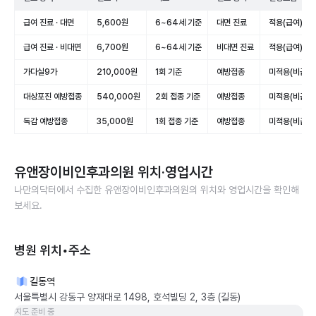
급여 진료 · 대면
5,600원
6~64세 기준
대면 진료
적용(급여)
급여 진료 · 비대면
6,700원
6~64세 기준
비대면 진료
적용(급여)
가다실9가
210,000원
1회 기준
예방접종
미적용(비급여
대상포진 예방접종
540,000원
2회 접종 기준
예방접종
미적용(비급여
독감 예방접종
35,000원
1회 접종 기준
예방접종
미적용(비급여
유앤장이비인후과의원
위치·영업시간
나만의닥터에서 수집한
유앤장이비인후과의원
의 위치와 영업시간을 확인해
보세요.
병원 위치•주소
길동역
서울특별시 강동구 양재대로 1498, 호석빌딩 2, 3층 (길동)
지도 준비 중