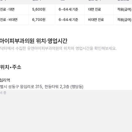
진료 · 대면
5,600원
6~64세 기준
대면 진료
적용(급여)
진료 · 비대면
6,700원
6~64세 기준
비대면 진료
적용(급여)
아이피부과의원
위치·영업시간
닥터에서 수집한
유앤아이피부과의원
의 위치와 영업시간을 확인해보세요.
 위치•주소
십리역
별시 성동구 왕십리로 315, 한동타워 2,3층 (행당동)
비 중