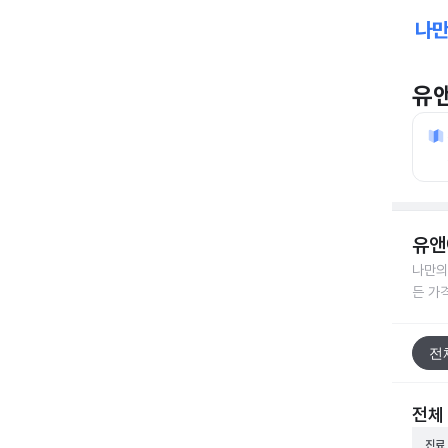
유
유앤
나만의
든 가
전
전체
진료