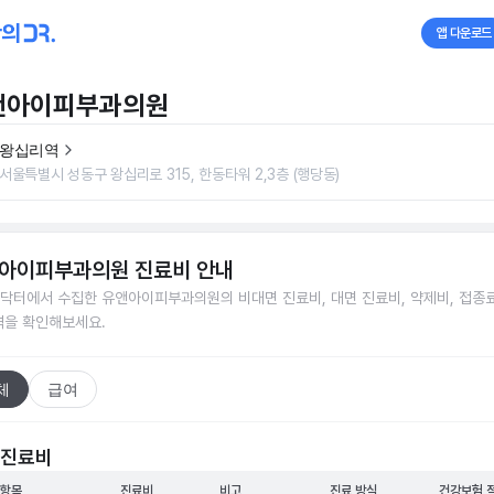
앱 다운로드
앤아이피부과의원
왕십리역
서울특별시 성동구 왕십리로 315, 한동타워 2,3층 (행당동)
아이피부과의원
진료비 안내
닥터에서 수집한
유앤아이피부과의원
의 비대면 진료비, 대면 진료비, 약제비, 접종료
격을 확인해보세요.
체
급여
 진료비
 항목
진료비
비고
진료 방식
건강보험 