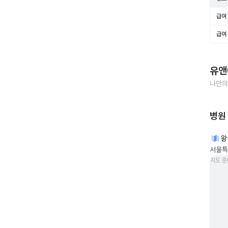
급여 
급여 
유앤
나만의
병원
왕
서울특
지도 준