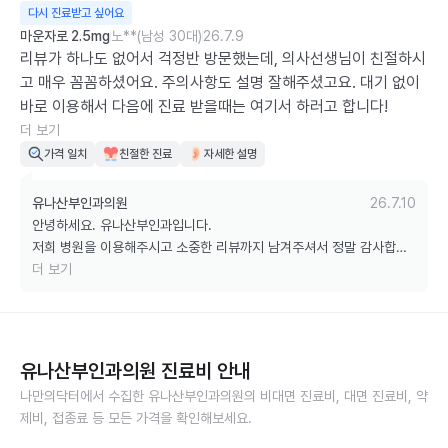
스로 최선을 다하겠습니다. 무더운 여름 날씨 잘 이겨내시길 바라겠습니
다시 진료받고 싶어요
다.

마운자로 2.5mg
노**(남성 30대)
26.7.9
감사합니다. ^^
리뷰가 하나도 없어서 걱정반 방문했는데, 의사선생님이 친절하시
고 매우 꼼꼼하셨어요. 주의사항도 설명 잘해주셨고요. 대기 없이 
바로 이용해서 다음에 진료 받을때는 여기서 하러고 합니다!
더 보기
가격 일치
친절한 진료
자세한 설명
유나산부인과의원
26.7.10
안녕하세요. 유나산부인과입니다.

저희 병원을 이용해주시고 소중한 리뷰까지 남겨주셔서 정말 감사합니
다.

더 보기
다음에도 저희 병원에서 진료를 해주신다니, 보다 더 나은 진료와 서비
스로 최선을 다하겠습니다. 무더운 여름 날씨 잘 이겨내시길 바라겠습니
다.

유나산부인과의원
진료비 안내
감사합니다. ^^
나만의닥터에서 수집한
유나산부인과의원
의 비대면 진료비, 대면 진료비, 약
제비, 접종료 등 모든 가격을 확인해보세요.