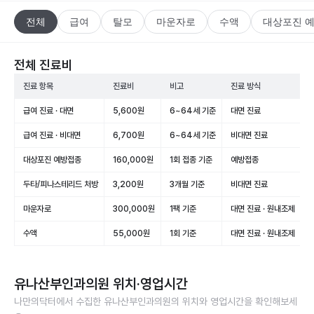
전체
급여
탈모
마운자로
수액
대상포진 
전체 진료비
진료 항목
진료비
비고
진료 방식
급여 진료 · 대면
5,600원
6~64세 기준
대면 진료
급여 진료 · 비대면
6,700원
6~64세 기준
비대면 진료
대상포진 예방접종
160,000원
1회 접종 기준
예방접종
두타/피나스테리드 처방
3,200원
3개월 기준
비대면 진료
마운자로
300,000원
1팩 기준
대면 진료 · 원내조제
수액
55,000원
1회 기준
대면 진료 · 원내조제
유나산부인과의원
위치·영업시간
나만의닥터에서 수집한
유나산부인과의원
의 위치와 영업시간을 확인해보세