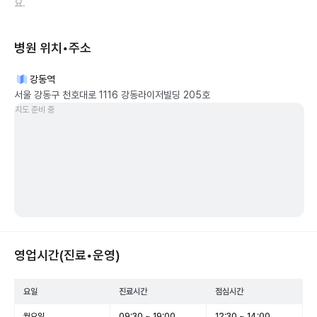
요.
병원 위치•주소
강동역
서울 강동구 천호대로 1116 강동라이저빌딩 205호
지도 준비 중
영업시간(진료•운영)
요일
진료시간
점심시간
월요일
09:30 ~ 19:00
12:30 ~ 14:00