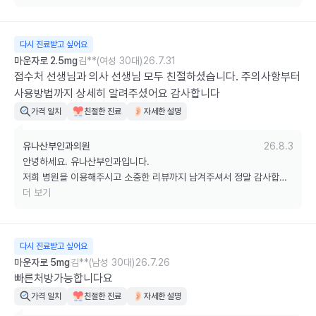
다시 진료받고 싶어요
마운자로 2.5mg
김**(여성 30대)
26.7.31
접수처 선생님과 의사 선생님 모두 친절하셨습니다. 주의사항부터 
사용방법까지 상세히 알려주셨어요 감사합니다
가격 일치
친절한 진료
자세한 설명
유나산부인과의원
26.8.3
안녕하세요. 유나산부인과입니다.

저희 병원을 이용해주시고 소중한 리뷰까지 남겨주셔서 정말 감사합니
다.

더 보기
다음 진료 때도 저희 병원을 찾아주시고, 무더운 여름 날씨 잘 이겨내시
길 바라겠습니다. 감사합니다. ^^
다시 진료받고 싶어요
마운자로 5mg
김**(남성 30대)
26.7.26
빠른처방가능합니다요
가격 일치
친절한 진료
자세한 설명