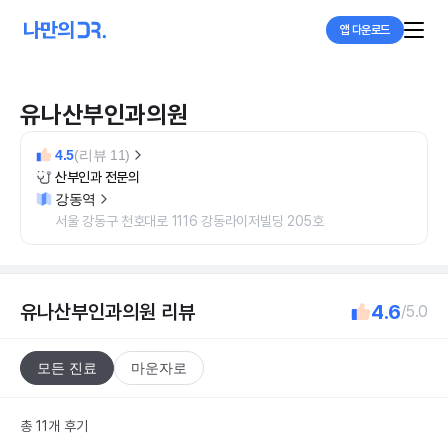
앱 다운로드
유나산부인과의원
4.5
(리뷰 11)
산부인과 전문의
강동역
서울 강동구 천호대로 1116 강동라이저빌딩 205호
유나산부인과의원
리뷰
4.6
/5.0
모든 진료
마운자로
총 11개 후기