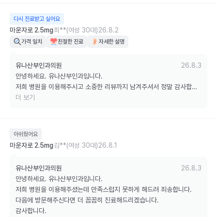
다시 진료받고 싶어요
마운자로 2.5mg
최**(여성 30대)
26.8.2
가격 일치
친절한 진료
자세한 설명
유나산부인과의원
26.8.3
안녕하세요. 유나산부인과입니다.

저희 병원을 이용해주시고 소중한 리뷰까지 남겨주셔서 정말 감사합니
다.

더 보기
다음 진료 때도 저희 병원을 찾아주시고, 무더운 여름 날씨 잘 이겨내시
길 바라겠습니다. 감사합니다. ^^
아쉬웠어요
마운자로 2.5mg
김**(여성 30대)
26.8.1
유나산부인과의원
26.8.3
안녕하세요. 유나산부인과입니다.

저희 병원을 이용해주셨는데 만족스럽지 못하게 해드려 죄송합니다.

다음에 방문해주신다면 더 꼼꼼히 진료해드리겠습니다.

감사합니다.