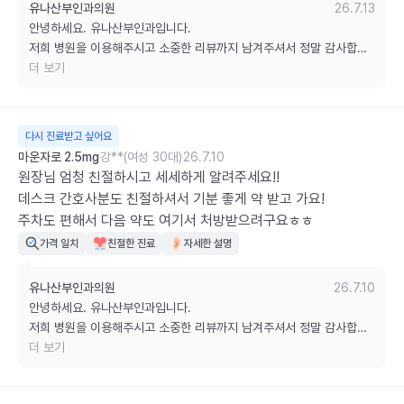
유나산부인과의원
26.7.13
안녕하세요. 유나산부인과입니다.

저희 병원을 이용해주시고 소중한 리뷰까지 남겨주셔서 정말 감사합니
다.

더 보기
다음 진료 때도 저희 병원을 찾아주시고, 무더운 여름 날씨 잘 이겨내시
길 바라겠습니다. 감사합니다. ^^
다시 진료받고 싶어요
마운자로 2.5mg
강**(여성 30대)
26.7.10
원장님 엄청 친절하시고 세세하게 알려주세요!! 

데스크 간호사분도 친절하셔서 기분 좋게 약 받고 가요!

주차도 편해서 다음 약도 여기서 처방받으려구요ㅎㅎ
가격 일치
친절한 진료
자세한 설명
유나산부인과의원
26.7.10
안녕하세요. 유나산부인과입니다.

저희 병원을 이용해주시고 소중한 리뷰까지 남겨주셔서 정말 감사합니
다.

더 보기
다음에도 저희 병원에서 진료를 해주신다니, 보다 더 나은 진료와 서비