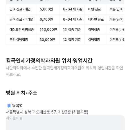
급여 진료 · 대면
5,600원
6~64세 기준
대면 진료
적용(급여)
급여 진료 · 비대면
6,700원
6~64세 기준
비대면 진료
적용(급여)
대상포진 예방접종
140,000원
1회 접종 기준
예방접종
미적용(비급여)
독감 예방접종
30,000원
1회 접종 기준
예방접종
미적용(비급여)
월곡연세가정의학과의원
위치·영업시간
나만의닥터에서 수집한
월곡연세가정의학과의원
의 위치와 영업시간을 확인
해보세요.
병원 위치•주소
월곡역
서울특별시 성북구 오패산로 57, 지상2층 (하월곡동)
지도 준비 중