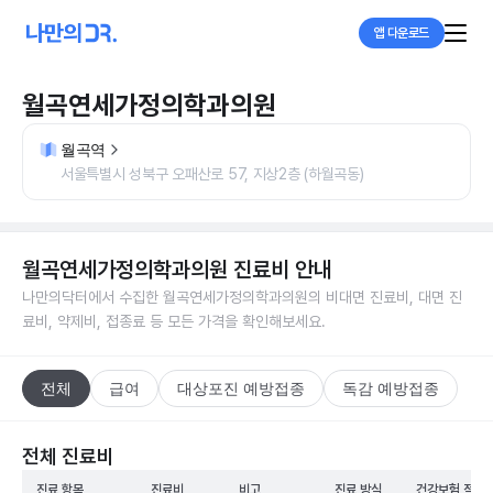
앱 다운로드
월곡연세가정의학과의원
월곡역
서울특별시 성북구 오패산로 57, 지상2층 (하월곡동)
월곡연세가정의학과의원
진료비 안내
나만의닥터에서 수집한
월곡연세가정의학과의원
의 비대면 진료비, 대면 진
료비, 약제비, 접종료 등 모든 가격을 확인해보세요.
전체
급여
대상포진 예방접종
독감 예방접종
전체 진료비
진료 항목
진료비
비고
진료 방식
건강보험 적용