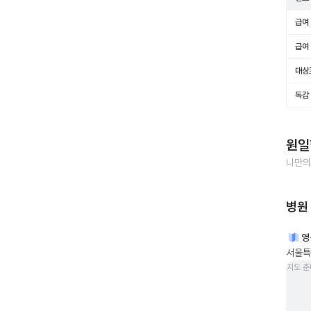
급여 
급여 
대상
독감
원일
나만의
병원
영
서울특
지도 준