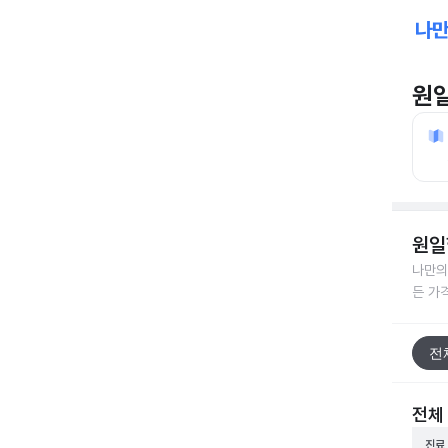
원
원일
나만의
든 가
전
전체
진료