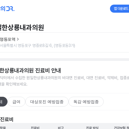
앱 다운로드
일한상룡내과의원
영등포역
서울특별시 영등포구 영중로8길 6, (영등포동3가)
한상룡내과의원
진료비 안내
닥터에서 수집한
원일한상룡내과의원
의 비대면 진료비, 대면 진료비, 약제비, 접종료
격을 확인해보세요.
체
급여
대상포진 예방접종
독감 예방접종
 진료비
 항목
진료비
비고
진료 방식
건강보험 