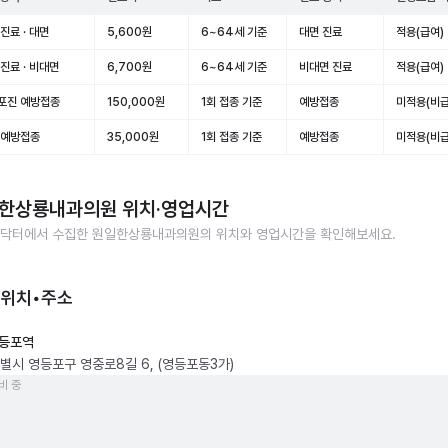
진료 · 대면
5,600원
6~64세 기준
대면 진료
적용(급여)
진료 · 비대면
6,700원
6~64세 기준
비대면 진료
적용(급여)
포진 예방접종
150,000원
1회 접종 기준
예방접종
미적용(비급
 예방접종
35,000원
1회 접종 기준
예방접종
미적용(비급
한상룡내과의원
위치·영업시간
닥터에서 수집한
원일한상룡내과의원
의 위치와 영업시간을 확인해보세요.
 위치•주소
등포역
별시 영등포구 영중로8길 6, (영등포동3가)
비 중