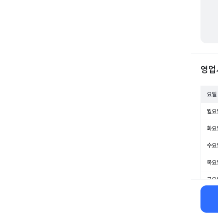
영업
요일
월요
화요
수요
목요
금요
토요
일요