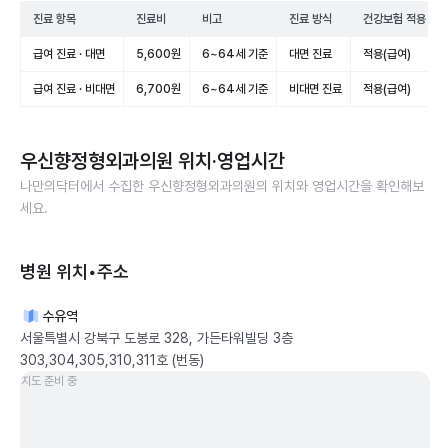
진료 항목
진료비
비고
진료 방식
건강보험 적용
급여 진료 · 대면
5,600원
6~64세 기준
대면 진료
적용(급여)
급여 진료 · 비대면
6,700원
6~64세 기준
비대면 진료
적용(급여)
우신향정형외과의원
위치·영업시간
나만의닥터에서 수집한
우신향정형외과의원
의 위치와 영업시간을 확인해보
세요.
병원 위치•주소
수유역
서울특별시 강북구 도봉로 328, 가든타워빌딩 3층
303,304,305,310,311호 (번동)
지도 준비 중