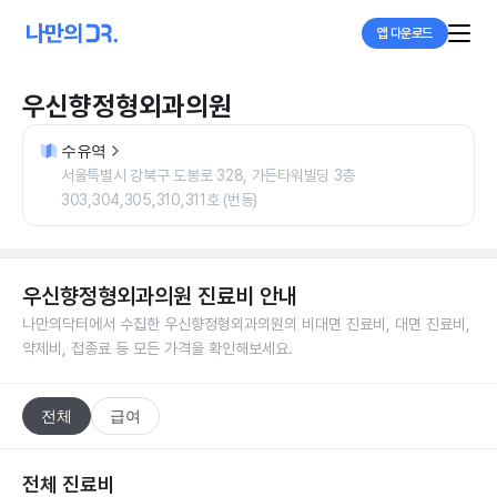
앱 다운로드
우신향정형외과의원
수유역
서울특별시 강북구 도봉로 328, 가든타워빌딩 3층
303,304,305,310,311호 (번동)
우신향정형외과의원
진료비 안내
나만의닥터에서 수집한
우신향정형외과의원
의 비대면 진료비, 대면 진료비,
약제비, 접종료 등 모든 가격을 확인해보세요.
전체
급여
전체 진료비