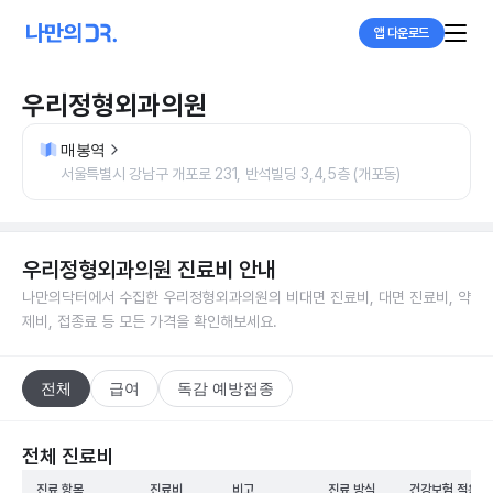
앱 다운로드
우리정형외과의원
매봉역
서울특별시 강남구 개포로 231, 반석빌딩 3,4,5층 (개포동)
우리정형외과의원
진료비 안내
나만의닥터에서 수집한
우리정형외과의원
의 비대면 진료비, 대면 진료비, 약
제비, 접종료 등 모든 가격을 확인해보세요.
전체
급여
독감 예방접종
전체 진료비
진료 항목
진료비
비고
진료 방식
건강보험 적용