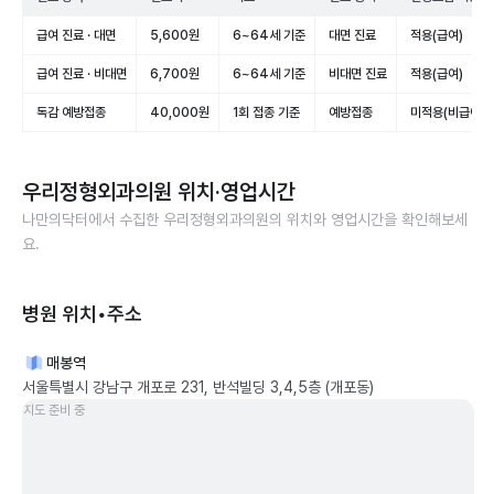
급여 진료 · 대면
5,600원
6~64세 기준
대면 진료
적용(급여)
급여 진료 · 비대면
6,700원
6~64세 기준
비대면 진료
적용(급여)
독감 예방접종
40,000원
1회 접종 기준
예방접종
미적용(비급여)
우리정형외과의원
위치·영업시간
나만의닥터에서 수집한
우리정형외과의원
의 위치와 영업시간을 확인해보세
요.
병원 위치•주소
매봉역
서울특별시 강남구 개포로 231, 반석빌딩 3,4,5층 (개포동)
지도 준비 중