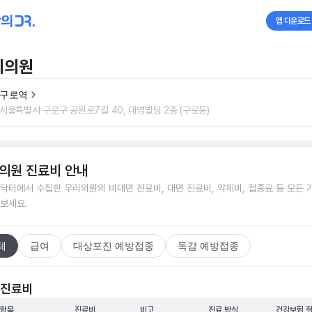
앱 다운로드
리의원
구로역
서울특별시 구로구 공원로7길 40, 대영빌딩 2층 (구로동)
의원
진료비 안내
닥터에서 수집한
우리의원
의 비대면 진료비, 대면 진료비, 약제비, 접종료 등 모든 
보세요.
체
급여
대상포진 예방접종
독감 예방접종
 진료비
 항목
진료비
비고
진료 방식
건강보험 