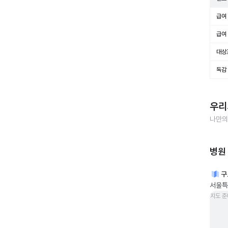
급여 
급여 
대상
독감
우리
나만의
병원
구
서울특
지도 준