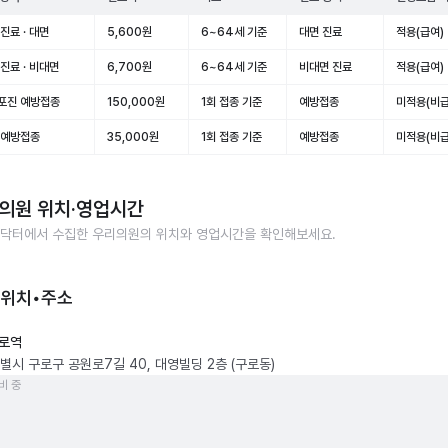
진료 · 대면
5,600원
6~64세 기준
대면 진료
적용(급여)
진료 · 비대면
6,700원
6~64세 기준
비대면 진료
적용(급여)
포진 예방접종
150,000원
1회 접종 기준
예방접종
미적용(비급
 예방접종
35,000원
1회 접종 기준
예방접종
미적용(비급
의원
위치·영업시간
닥터에서 수집한
우리의원
의 위치와 영업시간을 확인해보세요.
 위치•주소
로역
별시 구로구 공원로7길 40, 대영빌딩 2층 (구로동)
비 중