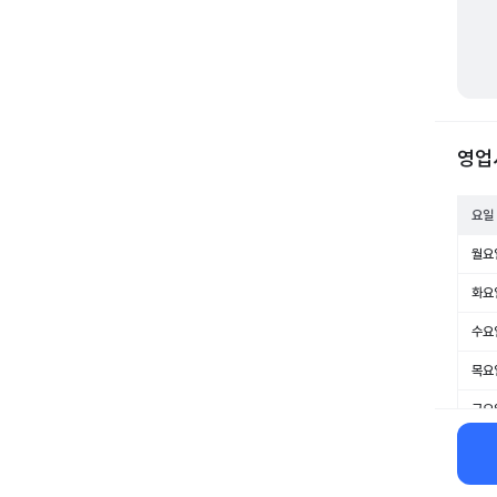
영업
요일
월요
화요
수요
목요
금요
토요
일요