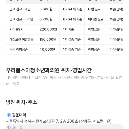
급여 진료 · 대면
5,600원
6~64세 기준
대면 진료
적용(급여)
급여 진료 · 비대면
6,700원
6~64세 기준
비대면 진료
적용(급여)
가다실9가
220,000원
1회 기준
예방접종
미적용(비급여)
대상포진 예방접종
150,000원
1회 접종 기준
예방접종
미적용(비급여)
독감 예방접종
40,000원
1회 접종 기준
예방접종
미적용(비급여)
우리봄소아청소년과의원
위치·영업시간
나만의닥터에서 수집한
우리봄소아청소년과의원
의 위치와 영업시간을 확인
해보세요.
병원 위치•주소
광운대역
서울특별시 성북구 월계로40길 7, 2층 208호 (장위동, 센트럴타운)
지도 준비 중