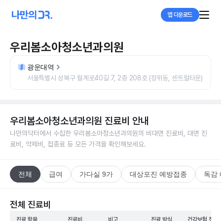
앱 다운로드
우리봄소아청소년과의원
광운대역
서울특별시 성북구 월계로40길 7, 2층 208호 (장위동, 센트럴타운)
우리봄소아청소년과의원
진료비 안내
나만의닥터에서 수집한
우리봄소아청소년과의원
의 비대면 진료비, 대면 진
료비, 약제비, 접종료 등 모든 가격을 확인해보세요.
전체
급여
가다실 9가
대상포진 예방접종
독감
전체 진료비
진료 항목
진료비
비고
진료 방식
건강보험 적용