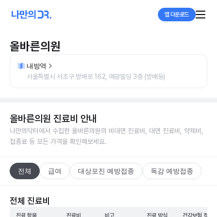
앱 다운로드
올바른의원
내방역
서울특별시 서초구 방배로 162, 예광빌딩 3층 (방배동)
올바른의원
진료비 안내
나만의닥터에서 수집한
올바른의원
의 비대면 진료비, 대면 진료비, 약제비,
접종료 등 모든 가격을 확인해보세요.
전체
급여
대상포진 예방접종
독감 예방접종
전체 진료비
진료 항목
진료비
비고
진료 방식
건강보험 적용