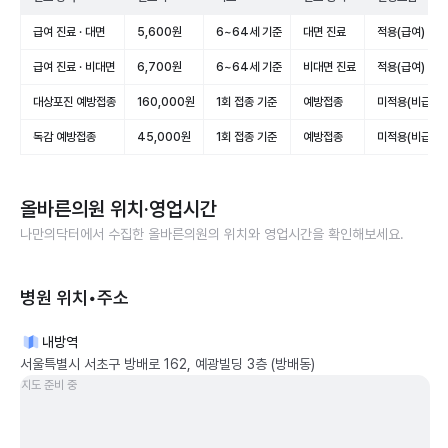
급여 진료 · 대면
5,600원
6~64세 기준
대면 진료
적용(급여)
급여 진료 · 비대면
6,700원
6~64세 기준
비대면 진료
적용(급여)
대상포진 예방접종
160,000원
1회 접종 기준
예방접종
미적용(비급여)
독감 예방접종
45,000원
1회 접종 기준
예방접종
미적용(비급여)
올바른의원
위치·영업시간
나만의닥터에서 수집한
올바른의원
의 위치와 영업시간을 확인해보세요.
병원 위치•주소
내방역
서울특별시 서초구 방배로 162, 예광빌딩 3층 (방배동)
지도 준비 중