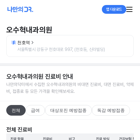
앱 다운로드
오수혁내과의원
천호역
서울특별시 강동구 천호대로 997, (천호동, 신라빌딩)
오수혁내과의원
진료비 안내
나만의닥터에서 수집한
오수혁내과의원
의 비대면 진료비, 대면 진료비, 약제
비, 접종료 등 모든 가격을 확인해보세요.
전체
급여
대상포진 예방접종
독감 예방접종
전체 진료비
진료 항목
진료비
비고
진료 방식
건강보험 적용