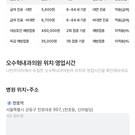
급여 진료 · 대면
5,600원
6~64세 기준
대면 진료
적용(급여)
급여 진료 · 비대면
6,700원
6~64세 기준
비대면 진료
적용(급여)
대상포진 예방접종
460,000원
2회 접종 기준
예방접종
미적용(비급여
독감 예방접종
35,000원
1회 접종 기준
예방접종
미적용(비급여
오수혁내과의원
위치·영업시간
나만의닥터에서 수집한
오수혁내과의원
의 위치와 영업시간을 확인해보세요.
병원 위치•주소
천호역
서울특별시 강동구 천호대로 997, (천호동, 신라빌딩)
지도 준비 중