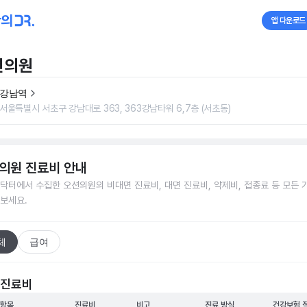
앱 다운로드
션의원
강남역
서울특별시 서초구 강남대로 363, 363강남타워 6,7층 (서초동)
의원
진료비 안내
닥터에서 수집한
오션의원
의 비대면 진료비, 대면 진료비, 약제비, 접종료 등 모든 
보세요.
체
급여
 진료비
 항목
진료비
비고
진료 방식
건강보험 