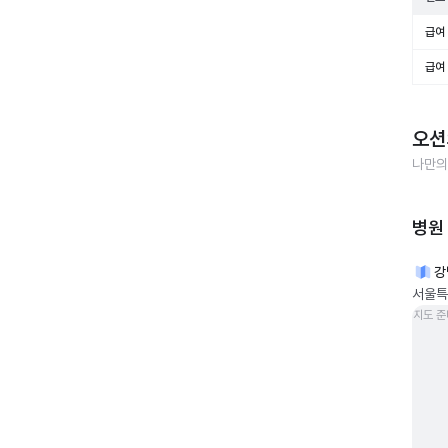
급여 
급여 
오션
나만의
병원
강
서울특
지도 준