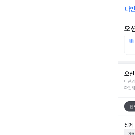
오
오션
나만의
확인해
전
전체
진료