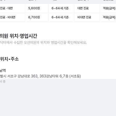
진료 · 대면
5,600원
6~64세 기준
대면 진료
적용(급여)
진료 · 비대면
6,700원
6~64세 기준
비대면 진료
적용(급여)
의원
위치·영업시간
닥터에서 수집한
오션의원
의 위치와 영업시간을 확인해보세요.
 위치•주소
남역
별시 서초구 강남대로 363, 363강남타워 6,7층 (서초동)
비 중