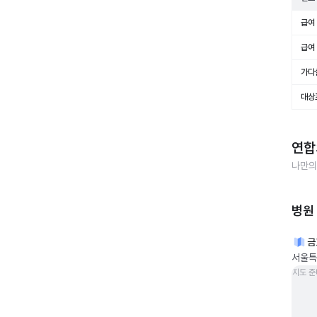
급여 
급여 
가다
대상
연합
나만의
병원
금
서울특
지도 준