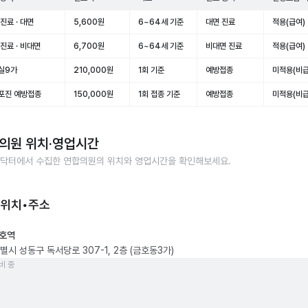
진료 · 대면
5,600원
6~64세 기준
대면 진료
적용(급여)
진료 · 비대면
6,700원
6~64세 기준
비대면 진료
적용(급여)
실9가
210,000원
1회 기준
예방접종
미적용(비급
포진 예방접종
150,000원
1회 접종 기준
예방접종
미적용(비급
의원
위치·영업시간
닥터에서 수집한
연합의원
의 위치와 영업시간을 확인해보세요.
 위치•주소
호역
별시 성동구 독서당로 307-1, 2층 (금호동3가)
비 중