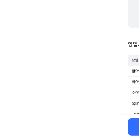
영업
요일
월요
화요
수요
목요
금요
토요
일요