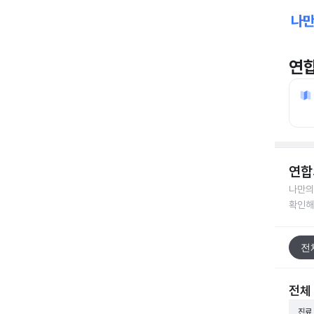
연
연합
나만의
확인해
전
전체
진료