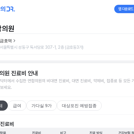
앱 다운로드
합의원
금호역
서울특별시 성동구 독서당로 307-1, 2층 (금호동3가)
의원
진료비 안내
닥터에서 수집한
연합의원
의 비대면 진료비, 대면 진료비, 약제비, 접종료 등 모든 
보세요.
체
급여
가다실 9가
대상포진 예방접종
 진료비
 항목
진료비
비고
진료 방식
건강보험 