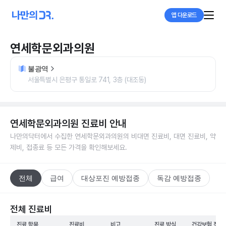
앱 다운로드
연세학문외과의원
불광역
서울특별시 은평구 통일로 741, 3층 (대조동)
연세학문외과의원
진료비 안내
나만의닥터에서 수집한
연세학문외과의원
의 비대면 진료비, 대면 진료비, 약
제비, 접종료 등 모든 가격을 확인해보세요.
전체
급여
대상포진 예방접종
독감 예방접종
전체 진료비
진료 항목
진료비
비고
진료 방식
건강보험 적용