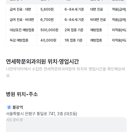
급여 진료 · 대면
5,600원
6~64세 기준
대면 진료
적용(급여)
급여 진료 · 비대면
6,700원
6~64세 기준
비대면 진료
적용(급여)
대상포진 예방접종
500,000원
2회 접종 기준
예방접종
미적용(비급여)
독감 예방접종
40,000원
1회 접종 기준
예방접종
미적용(비급여)
연세학문외과의원
위치·영업시간
나만의닥터에서 수집한
연세학문외과의원
의 위치와 영업시간을 확인해보세
요.
병원 위치•주소
불광역
서울특별시 은평구 통일로 741, 3층 (대조동)
지도 준비 중