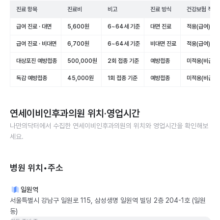
진료 항목
진료비
비고
진료 방식
건강보험 적용
급여 진료 · 대면
5,600원
6~64세 기준
대면 진료
적용(급여)
급여 진료 · 비대면
6,700원
6~64세 기준
비대면 진료
적용(급여)
대상포진 예방접종
500,000원
2회 접종 기준
예방접종
미적용(비급여)
독감 예방접종
45,000원
1회 접종 기준
예방접종
미적용(비급여)
연세이비인후과의원
위치·영업시간
나만의닥터에서 수집한
연세이비인후과의원
의 위치와 영업시간을 확인해보
세요.
병원 위치•주소
일원역
서울특별시 강남구 일원로 115, 삼성생명 일원역 빌딩 2층 204-1호 (일원
동)