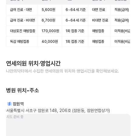
급여 진료 · 대면
5,600원
6~64세 기준
대면 진료
적용(급여)
급여 진료 · 비대면
6,700원
6~64세 기준
비대면 진료
적용(급여)
대상포진 예방접종
170,000원
1회 접종 기준
예방접종
미적용(비급여)
독감 예방접종
40,000원
1회 접종 기준
예방접종
미적용(비급여)
연세의원
위치·영업시간
나만의닥터에서 수집한
연세의원
의 위치와 영업시간을 확인해보세요.
병원 위치•주소
잠원역
서울특별시 서초구 잠원로 148, 206호 (잠원동, 잠원연합상가)
지도 준비 중