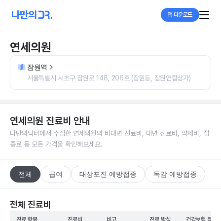
앱 다운로드
연세의원
잠원역
서울특별시 서초구 잠원로 148, 206호 (잠원동, 잠원연합상가)
연세의원
진료비 안내
나만의닥터에서 수집한
연세의원
의 비대면 진료비, 대면 진료비, 약제비, 접
종료 등 모든 가격을 확인해보세요.
전체
급여
대상포진 예방접종
독감 예방접종
전체 진료비
진료 항목
진료비
비고
진료 방식
건강보험 적용