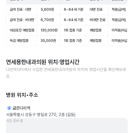
급여 진료 · 대면
5,600원
6~64세 기준
대면 진료
적용(급여)
급여 진료 · 비대면
6,700원
6~64세 기준
비대면 진료
적용(급여)
대상포진 예방접종
130,000원
1회 접종 기준
예방접종
미적용(비급여)
독감 예방접종
35,000원
1회 접종 기준
예방접종
미적용(비급여)
연세용한내과의원
위치·영업시간
나만의닥터에서 수집한
연세용한내과의원
의 위치와 영업시간을 확인해보세
요.
병원 위치•주소
굽은다리역
서울특별시 강동구 명일로 270, 2층 (길동)
지도 준비 중