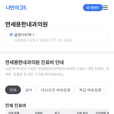
앱 다운로드
연세용한내과의원
굽은다리역
서울특별시 강동구 명일로 270, 2층 (길동)
연세용한내과의원
진료비 안내
나만의닥터에서 수집한
연세용한내과의원
의 비대면 진료비, 대면 진료비, 약
제비, 접종료 등 모든 가격을 확인해보세요.
전체
급여
대상포진 예방접종
독감 예방접종
전체 진료비
진료 항목
진료비
비고
진료 방식
건강보험 적용