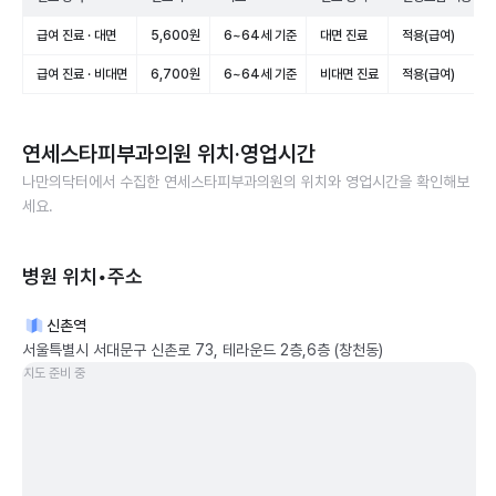
급여 진료 · 대면
5,600원
6~64세 기준
대면 진료
적용(급여)
급여 진료 · 비대면
6,700원
6~64세 기준
비대면 진료
적용(급여)
연세스타피부과의원
위치·영업시간
나만의닥터에서 수집한
연세스타피부과의원
의 위치와 영업시간을 확인해보
세요.
병원 위치•주소
신촌역
서울특별시 서대문구 신촌로 73, 테라운드 2층,6층 (창천동)
지도 준비 중