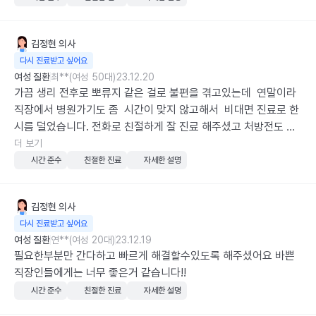
김정현
의사
다시 진료받고 싶어요
여성 질환
최**(여성 50대)
23.12.20
가끔 생리 전후로 뽀류지 같은 걸로 불편을 겪고있는데  연말이라  
직장에서 병원가기도 좀  시간이 맞지 않고해서  비대면 진료로 한
시름 덜었습니다. 전화로 친절하게 잘 진료 해주셨고 처방전도 잘
받았습니다
더 보기
시간 준수
친절한 진료
자세한 설명
김정현
의사
다시 진료받고 싶어요
여성 질환
연**(여성 20대)
23.12.19
필요한부분만 간다하고 빠르게 해결할수있도록 해주셨어요 바쁜
직장인들에게는 너무 좋은거 같습니다!!
시간 준수
친절한 진료
자세한 설명