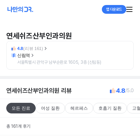
앱 다운로드
연세쉬즈산부인과의원
4.8
(리뷰 161)
신림역
서울특별시 관악구 남부순환로 1605, 3층 (신림동)
연세쉬즈산부인과의원
리뷰
4.8
/5.0
모든 진료
여성 질환
헤르페스
호흡기 질환
고혈
총 161개 후기