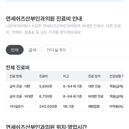
연세쉬즈산부인과의원
진료비 안내
나만의닥터에서 수집한
연세쉬즈산부인과의원
의 비대면 진료비, 대면 진료
비, 약제비, 접종료 등 모든 가격을 확인해보세요.
전체
급여
가다실 9가
전체 진료비
진료 항목
진료비
비고
진료 방식
건강보험 적용
급여 진료 · 대면
5,600원
6~64세 기준
대면 진료
적용(급여)
급여 진료 · 비대면
6,700원
6~64세 기준
비대면 진료
적용(급여)
가다실9가
240,000원
1회 기준
예방접종
미적용(비급여)
연세쉬즈산부인과의원
위치·영업시간