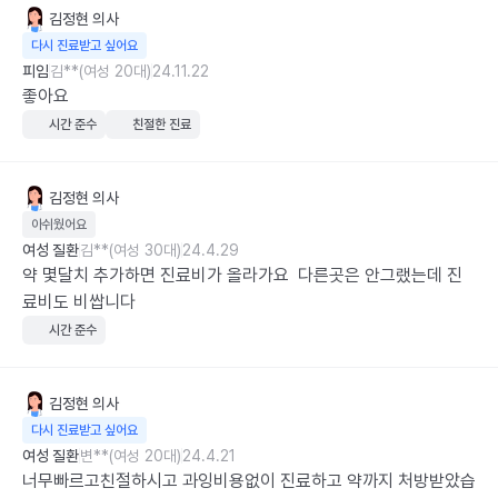
김정현
의사
다시 진료받고 싶어요
피임
김**(여성 20대)
24.11.22
좋아요
시간 준수
친절한 진료
김정현
의사
아쉬웠어요
여성 질환
김**(여성 30대)
24.4.29
약 몇달치 추가하면 진료비가 올라가요  다른곳은 안그랬는데 진
료비도 비쌉니다
시간 준수
김정현
의사
다시 진료받고 싶어요
여성 질환
변**(여성 20대)
24.4.21
너무빠르고친절하시고 과잉비용없이 진료하고 약까지 처방받았습