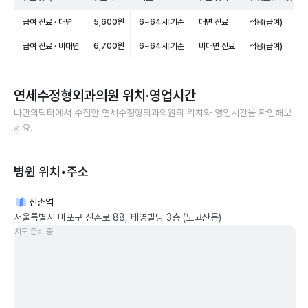
급여 진료 · 대면
5,600원
6~64세 기준
대면 진료
적용(급여)
급여 진료 · 비대면
6,700원
6~64세 기준
비대면 진료
적용(급여)
연세수정형외과의원
위치·영업시간
나만의닥터에서 수집한
연세수정형외과의원
의 위치와 영업시간을 확인해보
세요.
병원 위치•주소
신촌역
서울특별시 마포구 신촌로 88, 태영빌딩 3층 (노고산동)
지도 준비 중