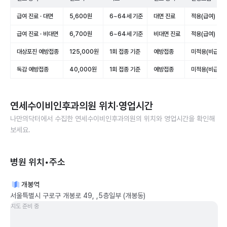
급여 진료 · 대면
5,600원
6~64세 기준
대면 진료
적용(급여)
급여 진료 · 비대면
6,700원
6~64세 기준
비대면 진료
적용(급여)
대상포진 예방접종
125,000원
1회 접종 기준
예방접종
미적용(비급여)
독감 예방접종
40,000원
1회 접종 기준
예방접종
미적용(비급여)
연세수이비인후과의원
위치·영업시간
나만의닥터에서 수집한
연세수이비인후과의원
의 위치와 영업시간을 확인해
보세요.
병원 위치•주소
개봉역
서울특별시 구로구 개봉로 49, ,5층일부 (개봉동)
지도 준비 중