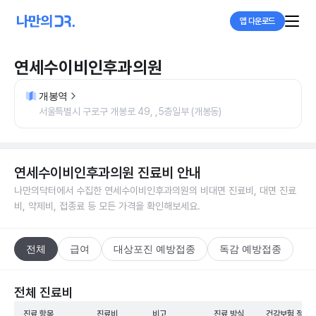
앱 다운로드
연세수이비인후과의원
개봉역
서울특별시 구로구 개봉로 49, ,5층일부 (개봉동)
연세수이비인후과의원
진료비 안내
나만의닥터에서 수집한
연세수이비인후과의원
의 비대면 진료비, 대면 진료
비, 약제비, 접종료 등 모든 가격을 확인해보세요.
전체
급여
대상포진 예방접종
독감 예방접종
전체 진료비
진료 항목
진료비
비고
진료 방식
건강보험 적용