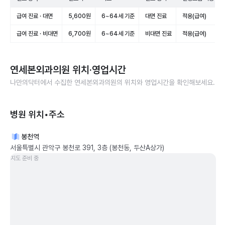
급여 진료 · 대면
5,600원
6~64세 기준
대면 진료
적용(급여)
급여 진료 · 비대면
6,700원
6~64세 기준
비대면 진료
적용(급여)
연세본외과의원
위치·영업시간
나만의닥터에서 수집한
연세본외과의원
의 위치와 영업시간을 확인해보세요.
병원 위치•주소
봉천역
서울특별시 관악구 봉천로 391, 3층 (봉천동, 두산A상가)
지도 준비 중