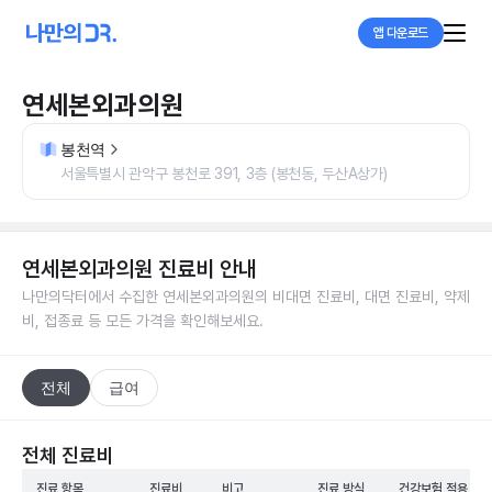
앱 다운로드
연세본외과의원
봉천역
서울특별시 관악구 봉천로 391, 3층 (봉천동, 두산A상가)
연세본외과의원
진료비 안내
나만의닥터에서 수집한
연세본외과의원
의 비대면 진료비, 대면 진료비, 약제
비, 접종료 등 모든 가격을 확인해보세요.
전체
급여
전체 진료비
진료 항목
진료비
비고
진료 방식
건강보험 적용