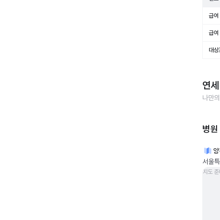
급여 
급여 
대상
연세
나만의
병원
양
서울특
지도 준