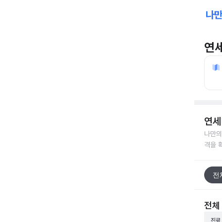
연
연세
나만의
격을 
전
전체
진료