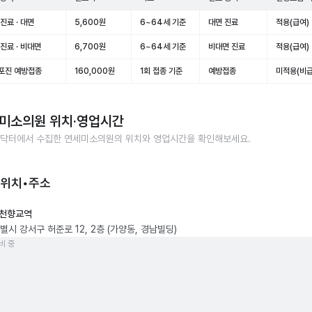
진료 · 대면
5,600원
6~64세 기준
대면 진료
적용(급여)
진료 · 비대면
6,700원
6~64세 기준
비대면 진료
적용(급여)
포진 예방접종
160,000원
1회 접종 기준
예방접종
미적용(비급
미소의원
위치·영업시간
닥터에서 수집한
연세미소의원
의 위치와 영업시간을 확인해보세요.
 위치•주소
천향교역
별시 강서구 허준로 12, 2층 (가양동, 경남빌딩)
비 중