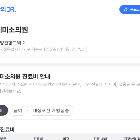
앱 다운로드
세미소의원
양천향교역
서울특별시 강서구 허준로 12, 2층 (가양동, 경남빌딩)
미소의원
진료비 안내
닥터에서 수집한
연세미소의원
의 비대면 진료비, 대면 진료비, 약제비, 접종료 등 
확인해보세요.
체
급여
대상포진 예방접종
 진료비
 항목
진료비
비고
진료 방식
건강보험 