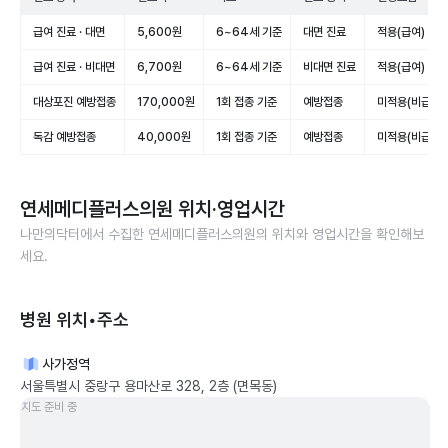
급여 진료 · 대면
5,600원
6~64세 기준
대면 진료
적용(급여)
급여 진료 · 비대면
6,700원
6~64세 기준
비대면 진료
적용(급여)
대상포진 예방접종
170,000원
1회 접종 기준
예방접종
미적용(비급여)
독감 예방접종
40,000원
1회 접종 기준
예방접종
미적용(비급여)
연세메디플러스의원
위치·영업시간
나만의닥터에서 수집한
연세메디플러스의원
의 위치와 영업시간을 확인해보
세요.
병원 위치•주소
사가정역
서울특별시 중랑구 용마산로 328, 2층 (면목동)
지도 준비 중