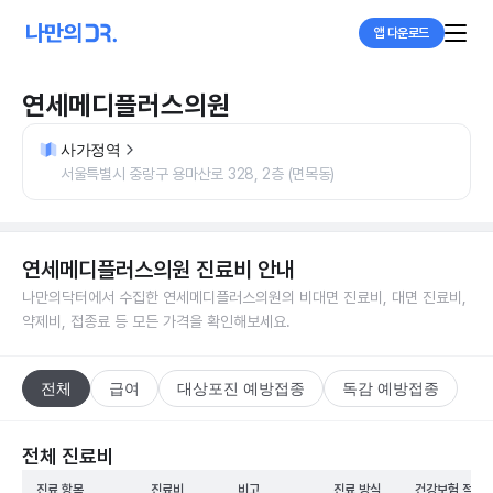
앱 다운로드
연세메디플러스의원
사가정역
서울특별시 중랑구 용마산로 328, 2층 (면목동)
연세메디플러스의원
진료비 안내
나만의닥터에서 수집한
연세메디플러스의원
의 비대면 진료비, 대면 진료비,
약제비, 접종료 등 모든 가격을 확인해보세요.
전체
급여
대상포진 예방접종
독감 예방접종
전체 진료비
진료 항목
진료비
비고
진료 방식
건강보험 적용