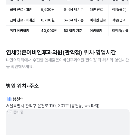
급여 진료 · 대면
5,600원
6~64세 기준
대면 진료
적용(급여)
급여 진료 · 비대면
6,700원
6~64세 기준
비대면 진료
적용(급여)
독감 예방접종
40,000원
1회 접종 기준
예방접종
미적용(비급여)
연세맑은이비인후과의원(관악점)
위치·영업시간
나만의닥터에서 수집한
연세맑은이비인후과의원(관악점)
의 위치와 영업시간
을 확인해보세요.
병원 위치•주소
봉천역
서울특별시 관악구 은천로 110, 301호 (봉천동, ws 타워)
지도 준비 중