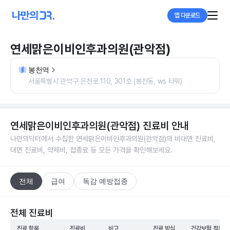
앱 다운로드
연세맑은이비인후과의원(관악점)
봉천역
서울특별시 관악구 은천로 110, 301호 (봉천동, ws 타워)
연세맑은이비인후과의원(관악점)
진료비 안내
나만의닥터에서 수집한
연세맑은이비인후과의원(관악점)
의 비대면 진료비,
대면 진료비, 약제비, 접종료 등 모든 가격을 확인해보세요.
전체
급여
독감 예방접종
전체 진료비
진료 항목
진료비
비고
진료 방식
건강보험 적용