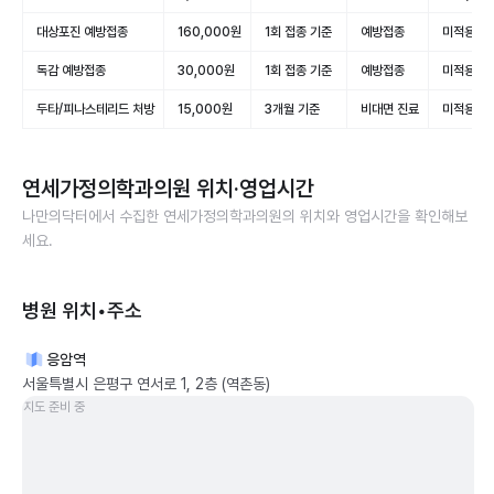
대상포진 예방접종
160,000원
1회 접종 기준
예방접종
미적용(비
독감 예방접종
30,000원
1회 접종 기준
예방접종
미적용(비
두타/피나스테리드 처방
15,000원
3개월 기준
비대면 진료
미적용(비
연세가정의학과의원
위치·영업시간
나만의닥터에서 수집한
연세가정의학과의원
의 위치와 영업시간을 확인해보
세요.
병원 위치•주소
응암역
서울특별시 은평구 연서로 1, 2층 (역촌동)
지도 준비 중