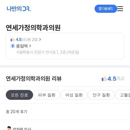
앱 다운로드
연세가정의학과의원
4.5
(리뷰 20)
응암역
서울특별시 은평구 연서로 1, 2층 (역촌동)
연세가정의학과의원
리뷰
4.5
/5.0
모든 진료
피부 질환
여성 질환
안구 질환
고혈
총 20개 후기
정차원
의사