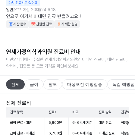
다시 진료받고 싶어요
일반
유**(여성 20대)
24.6.18
앞으로 여기서 비대면 진료 받을려고요!!
시간 준수
친절한 진료
자세한 설명
연세가정의학과의원
진료비 안내
나만의닥터에서 수집한
연세가정의학과의원
의 비대면 진료비, 대면 진료비,
약제비, 접종료 등 모든 가격을 확인해보세요.
전체
급여
탈모
대상포진 예방접종
독감 예방
전체 진료비
진료 항목
진료비
비고
진료 방식
건강보험 
급여 진료 · 대면
5,600원
6~64세 기준
대면 진료
적용(급여
급여 진료 · 비대면
6,700원
6~64세 기준
비대면 진료
적용(급여