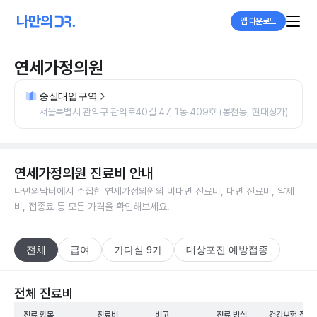
앱 다운로드
연세가정의원
숭실대입구역
서울특별시 관악구 관악로40길 47, 1동 409호 (봉천동, 현대상가)
연세가정의원
진료비 안내
나만의닥터에서 수집한
연세가정의원
의 비대면 진료비, 대면 진료비, 약제
비, 접종료 등 모든 가격을 확인해보세요.
전체
급여
가다실 9가
대상포진 예방접종
전체 진료비
진료 항목
진료비
비고
진료 방식
건강보험 적용