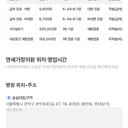
급여 진료 · 대면
5,600원
6~64세 기준
대면 진료
적용(급여)
급여 진료 · 비대면
6,700원
6~64세 기준
비대면 진료
적용(급여)
가다실9가
200,000원
1회 기준
예방접종
미적용(비급여)
대상포진 예방접종
150,000원
1회 접종 기준
예방접종
미적용(비급여)
연세가정의원
위치·영업시간
나만의닥터에서 수집한
연세가정의원
의 위치와 영업시간을 확인해보세요.
병원 위치•주소
숭실대입구역
서울특별시 관악구 관악로40길 47, 1동 409호 (봉천동, 현대상가)
지도 준비 중