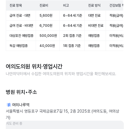
진료 항목
진료비
비고
진료 방식
건강보험 적용
급여 진료 · 대면
5,600원
6~64세 기준
대면 진료
적용(급여)
급여 진료 · 비대면
6,700원
6~64세 기준
비대면 진료
적용(급여)
대상포진 예방접종
500,000원
2회 접종 기준
예방접종
미적용(비급여)
독감 예방접종
40,000원
1회 접종 기준
예방접종
미적용(비급여)
여의도의원
위치·영업시간
나만의닥터에서 수집한
여의도의원
의 위치와 영업시간을 확인해보세요.
병원 위치•주소
여의나루역
서울특별시 영등포구 국제금융로7길 15, 2층 2025호 (여의도동, 여의상
가)
지도 준비 중