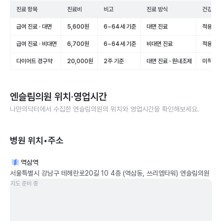
진료 항목
진료비
비고
진료 방식
건강보험
급여 진료 · 대면
5,600원
6~64세 기준
대면 진료
적용(급
급여 진료 · 비대면
6,700원
6~64세 기준
비대면 진료
적용(급
다이어트 경구약
20,000원
2주 기준
대면 진료 · 원내조제
미적용(
엔슬림의원
위치·영업시간
나만의닥터에서 수집한
엔슬림의원
의 위치와 영업시간을 확인해보세요.
병원 위치•주소
역삼역
서울특별시 강남구 테헤란로20길 10 4층 (역삼동, 쓰리엠타워) 엔슬림의원
지도 준비 중