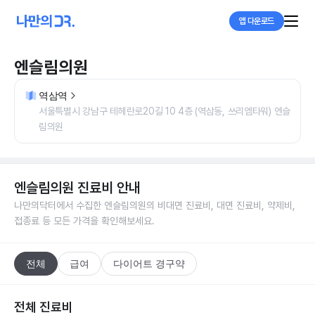
앱 다운로드
엔슬림의원
역삼역
서울특별시 강남구 테헤란로20길 10 4층 (역삼동, 쓰리엠타워) 엔슬
림의원
엔슬림의원
진료비 안내
나만의닥터에서 수집한
엔슬림의원
의 비대면 진료비, 대면 진료비, 약제비,
접종료 등 모든 가격을 확인해보세요.
전체
급여
다이어트 경구약
전체 진료비