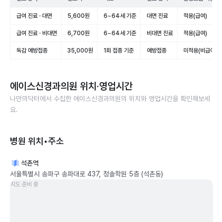
급여 진료 · 대면
5,600원
6~64세 기준
대면 진료
적용(급여)
급여 진료 · 비대면
6,700원
6~64세 기준
비대면 진료
적용(급여)
독감 예방접종
35,000원
1회 접종 기준
예방접종
미적용(비급여)
에이스신경과의원
위치·영업시간
나만의닥터에서 수집한
에이스신경과의원
의 위치와 영업시간을 확인해보세
요.
병원 위치•주소
석촌역
서울특별시 송파구 송파대로 437, 청솔학원 5층 (석촌동)
지도 준비 중