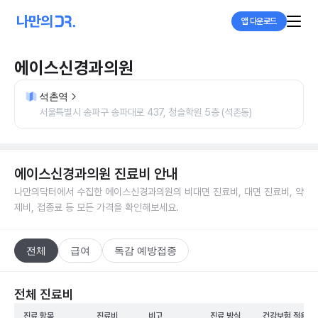
앱 다운로드
에이스신경과의원
석촌역
서울특별시 송파구 송파대로 437, 청솔학원 5층 (석촌동)
에이스신경과의원
진료비 안내
나만의닥터에서 수집한
에이스신경과의원
의 비대면 진료비, 대면 진료비, 약
제비, 접종료 등 모든 가격을 확인해보세요.
전체
급여
독감 예방접종
전체 진료비
진료 항목
진료비
비고
진료 방식
건강보험 적용