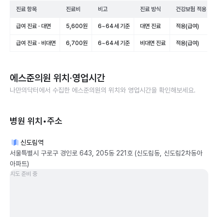
진료 항목
진료비
비고
진료 방식
건강보험 적용
급여 진료 · 대면
5,600원
6~64세 기준
대면 진료
적용(급여)
급여 진료 · 비대면
6,700원
6~64세 기준
비대면 진료
적용(급여)
에스준의원
위치·영업시간
나만의닥터에서 수집한
에스준의원
의 위치와 영업시간을 확인해보세요.
병원 위치•주소
신도림역
서울특별시 구로구 경인로 643, 205동 221호 (신도림동, 신도림2차동아
아파트)
지도 준비 중