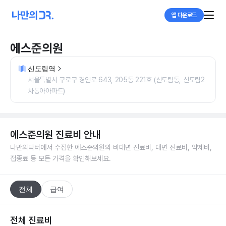
앱 다운로드
에스준의원
신도림역
서울특별시 구로구 경인로 643, 205동 221호 (신도림동, 신도림2
차동아아파트)
에스준의원
진료비 안내
나만의닥터에서 수집한
에스준의원
의 비대면 진료비, 대면 진료비, 약제비,
접종료 등 모든 가격을 확인해보세요.
전체
급여
전체 진료비