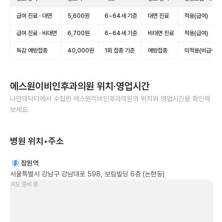
급여 진료 · 대면
5,600원
6~64세 기준
대면 진료
적용(급여)
급여 진료 · 비대면
6,700원
6~64세 기준
비대면 진료
적용(급여)
독감 예방접종
40,000원
1회 접종 기준
예방접종
미적용(비급여)
에스원이비인후과의원
위치·영업시간
나만의닥터에서 수집한
에스원이비인후과의원
의 위치와 영업시간을 확인해
보세요.
병원 위치•주소
잠원역
서울특별시 강남구 강남대로 598, 보림빌딩 6층 (논현동)
지도 준비 중