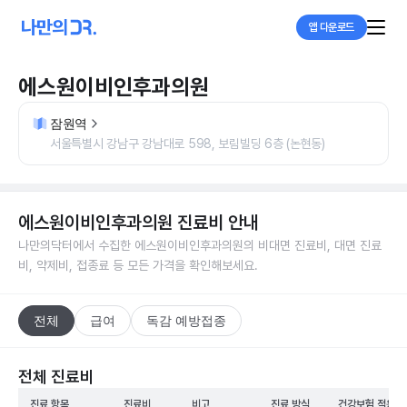
앱 다운로드
에스원이비인후과의원
잠원역
서울특별시 강남구 강남대로 598, 보림빌딩 6층 (논현동)
에스원이비인후과의원
진료비 안내
나만의닥터에서 수집한
에스원이비인후과의원
의 비대면 진료비, 대면 진료
비, 약제비, 접종료 등 모든 가격을 확인해보세요.
전체
급여
독감 예방접종
전체 진료비
진료 항목
진료비
비고
진료 방식
건강보험 적용