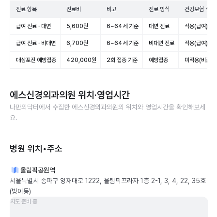
진료 항목
진료비
비고
진료 방식
건강보험 적용
급여 진료 · 대면
5,600원
6~64세 기준
대면 진료
적용(급여)
급여 진료 · 비대면
6,700원
6~64세 기준
비대면 진료
적용(급여)
대상포진 예방접종
420,000원
2회 접종 기준
예방접종
미적용(비급여
에스신경외과의원
위치·영업시간
나만의닥터에서 수집한
에스신경외과의원
의 위치와 영업시간을 확인해보세
요.
병원 위치•주소
올림픽공원역
서울특별시 송파구 양재대로 1222, 올림픽프라자 1층 2-1, 3, 4, 22, 35호
(방이동)
지도 준비 중