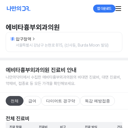
앱 다운로드
에비타흉부외과의원
압구정역
서울특별시 강남구 논현로 815, (신사동, Burda Moon 빌딩)
에비타흉부외과의원
진료비 안내
나만의닥터에서 수집한
에비타흉부외과의원
의 비대면 진료비, 대면 진료비,
약제비, 접종료 등 모든 가격을 확인해보세요.
전체
급여
다이어트 경구약
독감 예방접종
전체 진료비
진료 항목
진료비
비고
진료 방식
건강보험