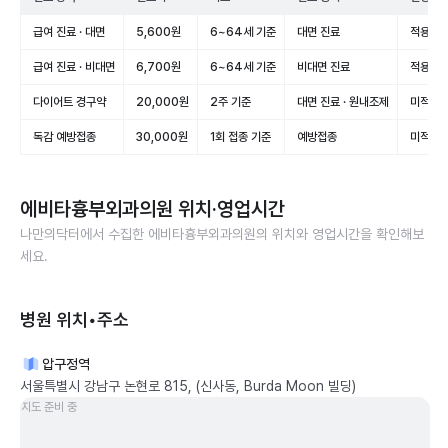
급여 진료 · 대면
5,600원
6~64세 기준
대면 진료
적용(급
급여 진료 · 비대면
6,700원
6~64세 기준
비대면 진료
적용(급
다이어트 경구약
20,000원
2주 기준
대면 진료 · 원내조제
미적용(
독감 예방접종
30,000원
1회 접종 기준
예방접종
미적용(
에비타흉부외과의원
위치·영업시간
나만의닥터에서 수집한
에비타흉부외과의원
의 위치와 영업시간을 확인해보
세요.
병원 위치•주소
압구정역
서울특별시 강남구 논현로 815, (신사동, Burda Moon 빌딩)
지도 준비 중