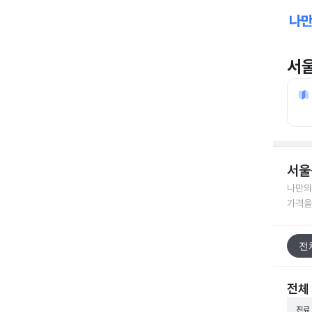
서
서울
나만의
가격을
전
전체
진료