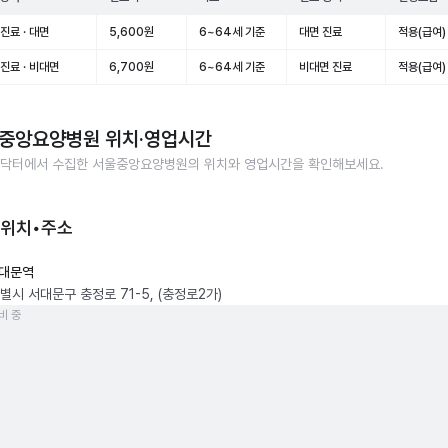
진료 · 대면
5,600원
6~64세 기준
대면 진료
적용(급여)
진료 · 비대면
6,700원
6~64세 기준
비대면 진료
적용(급여)
중앙요양병원
위치·영업시간
닥터에서 수집한
서울중앙요양병원
의 위치와 영업시간을 확인해보세요.
 위치•주소
대문역
별시 서대문구 충정로 71-5, (충정로2가)
비 중