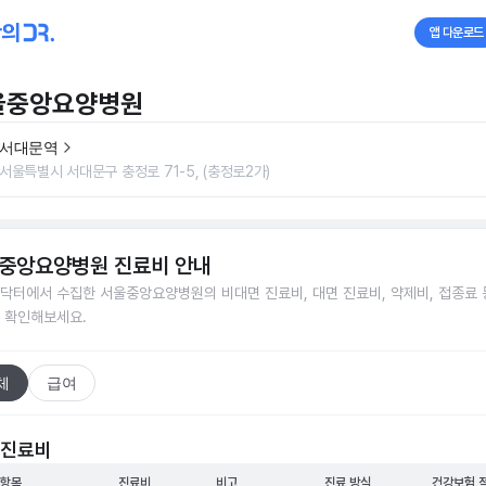
앱 다운로드
울중앙요양병원
서대문역
서울특별시 서대문구 충정로 71-5, (충정로2가)
중앙요양병원
진료비 안내
닥터에서 수집한
서울중앙요양병원
의 비대면 진료비, 대면 진료비, 약제비, 접종료 
 확인해보세요.
체
급여
 진료비
 항목
진료비
비고
진료 방식
건강보험 