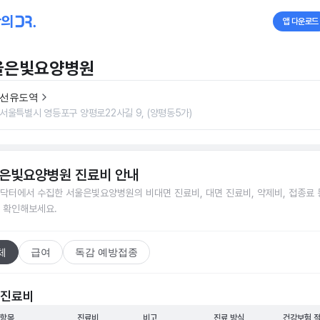
앱 다운로드
울은빛요양병원
선유도역
서울특별시 영등포구 양평로22사길 9, (양평동5가)
은빛요양병원
진료비 안내
닥터에서 수집한
서울은빛요양병원
의 비대면 진료비, 대면 진료비, 약제비, 접종료 
 확인해보세요.
체
급여
독감 예방접종
 진료비
 항목
진료비
비고
진료 방식
건강보험 