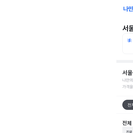
서
서울
나만의
가격을
전
전체
진료