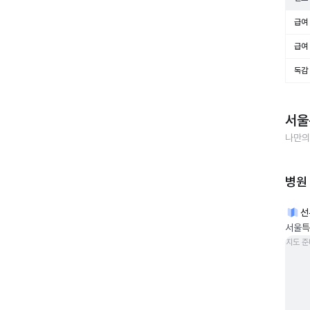
급여 
급여 
독감
서울
나만의
병원
선
서울특
지도 준