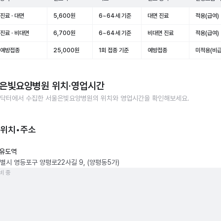
진료 · 대면
5,600원
6~64세 기준
대면 진료
적용(급여)
진료 · 비대면
6,700원
6~64세 기준
비대면 진료
적용(급여)
 예방접종
25,000원
1회 접종 기준
예방접종
미적용(비급
은빛요양병원
위치·영업시간
닥터에서 수집한
서울은빛요양병원
의 위치와 영업시간을 확인해보세요.
 위치•주소
유도역
별시 영등포구 양평로22사길 9, (양평동5가)
비 중