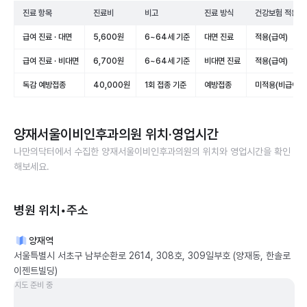
진료 항목
진료비
비고
진료 방식
건강보험 적용
급여 진료 · 대면
5,600원
6~64세 기준
대면 진료
적용(급여)
급여 진료 · 비대면
6,700원
6~64세 기준
비대면 진료
적용(급여)
독감 예방접종
40,000원
1회 접종 기준
예방접종
미적용(비급여)
양재서울이비인후과의원
위치·영업시간
나만의닥터에서 수집한
양재서울이비인후과의원
의 위치와 영업시간을 확인
해보세요.
병원 위치•주소
양재역
서울특별시 서초구 남부순환로 2614, 308호, 309일부호 (양재동, 한솔로
이젠트빌딩)
지도 준비 중