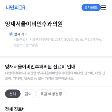
앱 다운로드
양재서울이비인후과의원
양재역
서울특별시 서초구 남부순환로 2614, 308호, 309일부호 (양재동,
한솔로이젠트빌딩)
양재서울이비인후과의원
진료비 안내
나만의닥터에서 수집한
양재서울이비인후과의원
의 비대면 진료비, 대면 진
료비, 약제비, 접종료 등 모든 가격을 확인해보세요.
전체
급여
독감 예방접종
전체 진료비