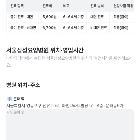
진료 항목
진료비
비고
진료 방식
건강보험 적용
급여 진료 · 대면
5,600원
6~64세 기준
대면 진료
적용(급여)
급여 진료 · 비대면
6,700원
6~64세 기준
비대면 진료
적용(급여)
서울삼성요양병원
위치·영업시간
나만의닥터에서 수집한
서울삼성요양병원
의 위치와 영업시간을 확인해보세
요.
병원 위치•주소
문래역
서울특별시 영등포구 선유로 51, 파인그라드빌딩 b1~8층 (문래동6가)
지도 준비 중