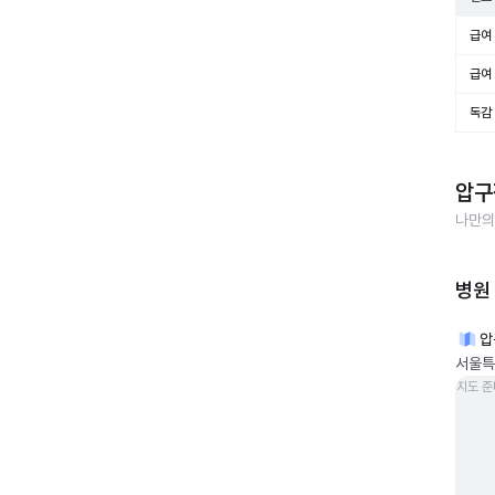
급여 
급여 
독감
압구
나만의
병원
압
서울특
지도 준