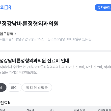
앱 다운로드
구정강남바른정형외과의원
압구정역
서울특별시 강남구 압구정로 152, 극동스포츠빌딩 306호일부 (신사동)
정강남바른정형외과의원
진료비 안내
닥터에서 수집한
압구정강남바른정형외과의원
의 비대면 진료비, 대면 진료비, 약제
등 모든 가격을 확인해보세요.
체
급여
독감 예방접종
 진료비
 항목
진료비
비고
진료 방식
건강보험 