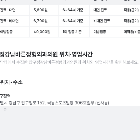
진료 · 대면
5,600원
6~64세 기준
대면 진료
적용(급여)
진료 · 비대면
6,700원
6~64세 기준
비대면 진료
적용(급여)
 예방접종
40,000원
1회 접종 기준
예방접종
미적용(비급
정강남바른정형외과의원
위치·영업시간
닥터에서 수집한
압구정강남바른정형외과의원
의 위치와 영업시간을 확인해보세요.
 위치•주소
구정역
별시 강남구 압구정로 152, 극동스포츠빌딩 306호일부 (신사동)
비 중