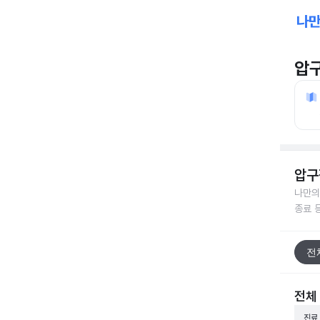
압
압구
나만의
종료 
전
전체
진료